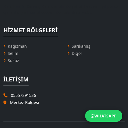
Kars Kombi Servisi, Kars genelinde şeffaf fiyat ve 1 yıl parça
garantisiyle hizmet veren lider teknik servistir.
HIZMET BÖLGELERI
Kağızman
Sarıkamış
Selim
Digor
Susuz
İLETIŞIM
05557291536
Merkez Bölgesi
WHATSAPP